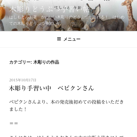
コ
木彫りどうぶつ手習い帖
ン
はしもとみお著 かわいい木彫りのどうぶつが彫れる！ はじめ
テ
ての木彫りどうぶつ手習い帖
ン
ツ
メニュー
へ
ス
キ
ッ
カテゴリー:
木彫りの作品
プ
投
2015年10月17日
稿
木彫り手習い中 ペピクンさん
日:
ペピクンさんより、本の発売後初めての投稿をいただき
ました！
＝＝