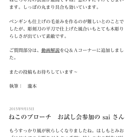
ます。しっぽの丸まり具合も効いています。
ペンギンも仕上げの毛並みを作るのが難しいとのことで
したが、彫刻刀の平刀で仕上げた風合いもとても木彫り
らしさが出ていて素敵です。
ご質問部分は、
動画解説
をＱ＆Ａコーナーに追加しまし
た。
またの投稿もお待ちしています～
執筆： 瀧本
投
2015年9月15日
稿
ねこのブローチ お試し会参加の sai さん
日:
もうすっかり風が秋らしくなりましたね。はしもとみお