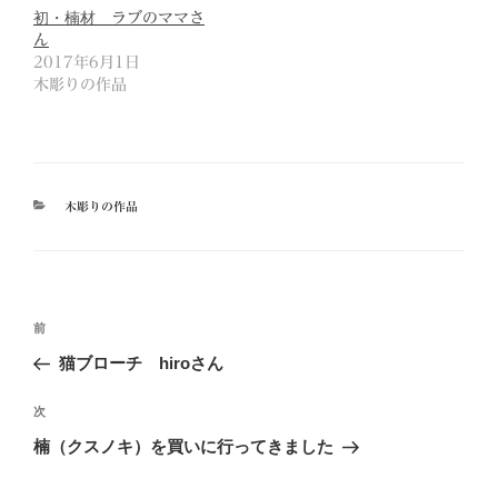
初・楠材 ラブのママさ
ん
2017年6月1日
木彫りの作品
カ
木彫りの作品
テ
ゴ
リ
ー
投
前
前
稿
の
猫ブローチ hiroさん
ナ
投
ビ
稿
次
次
ゲ
の
楠（クスノキ）を買いに行ってきました
投
ー
稿