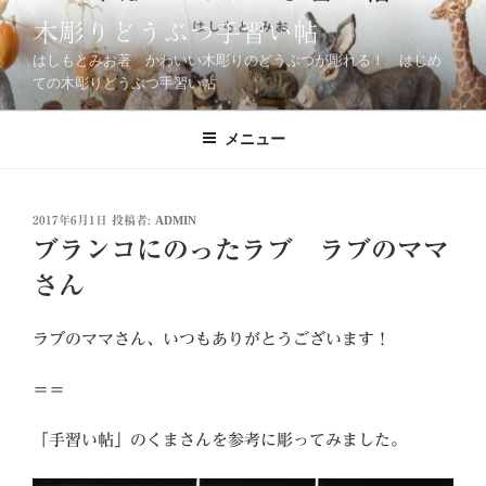
コ
木彫りどうぶつ手習い帖
ン
はしもとみお著 かわいい木彫りのどうぶつが彫れる！ はじめ
テ
ての木彫りどうぶつ手習い帖
ン
ツ
メニュー
へ
ス
キ
ッ
投
2017年6月1日
投稿者:
ADMIN
稿
プ
ブランコにのったラブ ラブのママ
日:
さん
ラブのママさん、いつもありがとうございます！
＝＝
「手習い帖」のくまさんを参考に彫ってみました。