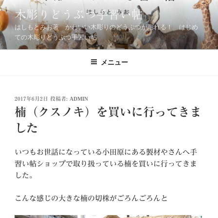
コ
木彫りどうぶつ手習い帖
ン
はしもとみお著 かわいい木彫りのどうぶつが彫れる！ はじめ
テ
ての木彫りどうぶつ手習い帖
ン
ツ
メニュー
へ
ス
キ
ッ
投
2017年6月2日
投稿者:
ADMIN
稿
プ
楠（クスノキ）を買いに行ってきま
日:
した
いつもお世話になっている小田原にある製材やさんへ手
習い帖ショップで取り扱っている楠を買いに行ってきま
した。
こんな感じの大きな楠の切株がごろんごろんと