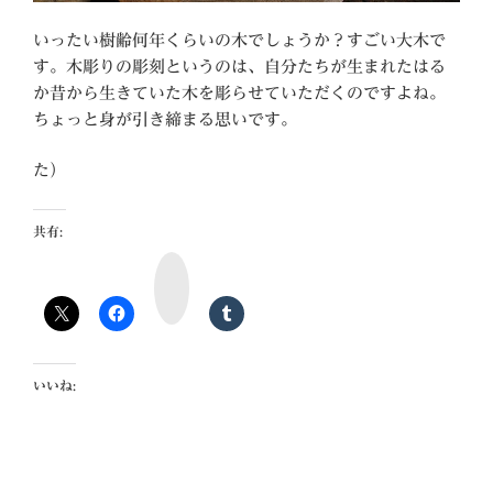
いったい樹齢何年くらいの木でしょうか？すごい大木で
す。木彫りの彫刻というのは、自分たちが生まれたはる
か昔から生きていた木を彫らせていただくのですよね。
ちょっと身が引き締まる思いです。
た）
共有:
m
i
x
i
いいね: