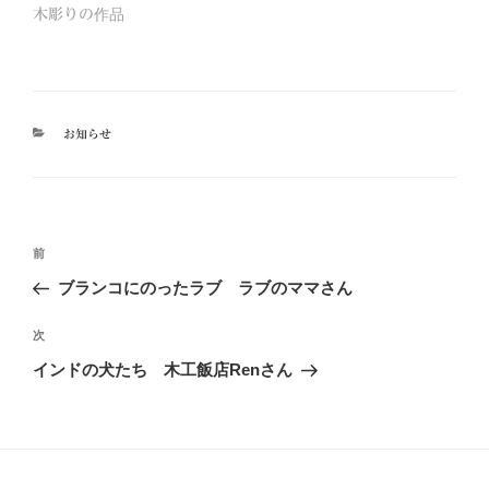
木彫りの作品
カ
お知らせ
テ
ゴ
リ
ー
投
前
前
稿
の
ブランコにのったラブ ラブのママさん
ナ
投
ビ
稿
次
次
ゲ
の
インドの犬たち 木工飯店Renさん
投
ー
稿
シ
ョ
ン